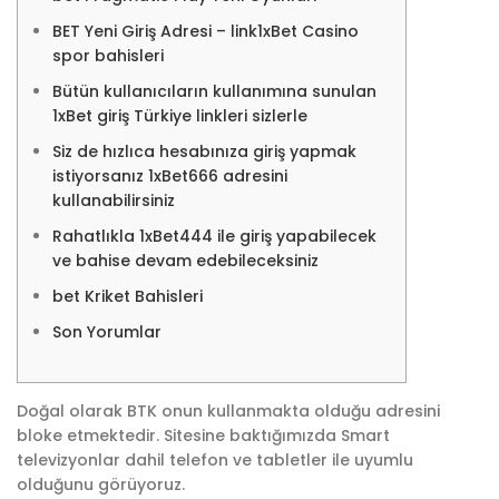
BET Yeni Giriş Adresi – link1xBet Casino
spor bahisleri
Bütün kullanıcıların kullanımına sunulan
1xBet giriş Türkiye linkleri sizlerle
Siz de hızlıca hesabınıza giriş yapmak
istiyorsanız 1xBet666 adresini
kullanabilirsiniz
Rahatlıkla 1xBet444 ile giriş yapabilecek
ve bahise devam edebileceksiniz
bet Kriket Bahisleri
Son Yorumlar
Doğal olarak BTK onun kullanmakta olduğu adresini
bloke etmektedir. Sitesine baktığımızda Smart
televizyonlar dahil telefon ve tabletler ile uyumlu
olduğunu görüyoruz.