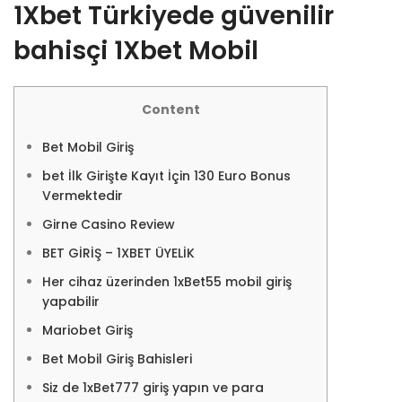
1Xbet Türkiyede güvenilir
bahisçi 1Xbet Mobil
Content
Bet Mobil Giriş
bet İlk Girişte Kayıt İçin 130 Euro Bonus
Vermektedir
Girne Casino Review
BET GİRİŞ – 1XBET ÜYELİK
Her cihaz üzerinden 1xBet55 mobil giriş
yapabilir
Mariobet Giriş
Bet Mobil Giriş Bahisleri
Siz de 1xBet777 giriş yapın ve para