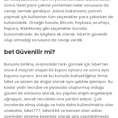
sonra 1xbet para çekme yöntemleri neler sorusuna da
cevap vermek gerekiyor. Aslına bakarsanız yatırım
yapmak için kullanılan tüm seçenekler para çekerken de
kullanılabilir. Örneğin havale, Bitcoin, Paykasa, ecoPayz,
Papara, WebMoney gibi seçenekler burada
bulunmaktadır. Bu bilgilere ek olarak, 1xbet’in güvenilir
olup olmadığı sorusuna da cevap verdik.
bet Güvenilir mi?
Bununla birlikte, aramızdaki farkı görmek için 1xbet’ten
önce 4 maçtan oluşan bir kupon oynarız ve sonra aynı
kuponu oynarız. Ancak bu konuda bahsettiğimiz firma
1xBet ve sistem de doğal olarak aynı şekilde işlemiyor. Bu
kadar yıldır tecrübe ve piyasada oluşturmuş olduğu
güveni de arkasına alarak, bu yapılan erişim engelleriyle
uğraşıyor, ancak tecrübesi ona yardım ediyor. Çok
öncelerde almış olduğu ve hala daha kullanılmakta olan
onebahis, 1xBet777, 1xBet444 ve benzeri alan adları
üzerinden sisteme kesintisiz olarak giriş yapılabilmesini