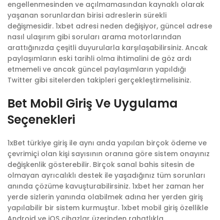
engellenmesinden ve açılmamasından kaynaklı olarak
yaşanan sorunlardan birisi adreslerin sürekli
değişmesidir. 1xbet adresi neden değişiyor, güncel adrese
nasıl ulaşırım gibi soruları arama motorlarından
arattığınızda çeşitli duyurularla karşılaşabilirsiniz. Ancak
paylaşımların eski tarihli olma ihtimalini de göz ardı
etmemeli ve ancak güncel paylaşımların yapıldığı
Twitter gibi sitelerden takipleri gerçekleştirmelisiniz.
Bet Mobil Giriş Ve Uygulama
Seçenekleri
1xBet türkiye giriş ile aynı anda yapılan birçok ödeme ve
çevrimiçi olan kişi sayısının oranına göre sistem onayınız
değişkenlik gösterebilir. Birçok sanal bahis sitesin de
olmayan ayrıcalıklı destek ile yaşadığınız tüm sorunları
anında çözüme kavuşturabilirsiniz. 1xbet her zaman her
yerde sizlerin yanında olabilmek adına her yerden giriş
yapılabilir bir sistem kurmuştur. 1xbet mobil giriş özellikle
Android ve iOS cihazlar üzerinden rahatlıkla