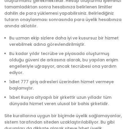
oluşturmanız gerekmektedir. Hesap oluşturma işleminizi
tamamladıktan sonra hesabınıza belirlenen limitler
dahilin de para yüklemesi yapabilirsiniz. Belirlediğiniz
tutarın onaylanması sonrasında para üyelik hesabınıza
anında aklatılır.
Bu uzman ekip sizlere daha iyi ve kusursuz bir hizmet
verebilmek adına görevlendirilmiştir.
Bu kadar yıldır tecrübe ve piyasada oluşturmuş
olduğu güveni de arkasına alarak, bu yapılan erişim
engelleriyle uğraşıyor, ancak tecrübesi ona yardım
ediyor.
1xBet 777 giriş adresleri üzerinden hizmet vermeye
başlamıştır.
1xbet Rusya altyapılı bir şirkettir uzun yılladır tüm
dünyada hizmet veren ulusal bir bahis şirketidir.
Site kurallarına uygun bir biçimde üyelik sağlamayanlar,
sistem tarafından siteden uzaklaştırılabiliyor. Bu gibi
durumları da dikkate alarak siteye 1xbet üyelik