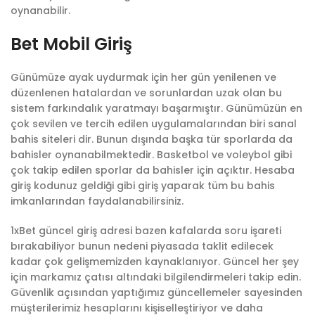
oynanabilir.
Bet Mobil Giriş
Günümüze ayak uydurmak için her gün yenilenen ve
düzenlenen hatalardan ve sorunlardan uzak olan bu
sistem farkındalık yaratmayı başarmıştır. Günümüzün en
çok sevilen ve tercih edilen uygulamalarından biri sanal
bahis siteleri dir. Bunun dışında başka tür sporlarda da
bahisler oynanabilmektedir. Basketbol ve voleybol gibi
çok takip edilen sporlar da bahisler için açıktır. Hesaba
giriş kodunuz geldiği gibi giriş yaparak tüm bu bahis
imkanlarından faydalanabilirsiniz.
1xBet güncel giriş adresi bazen kafalarda soru işareti
bırakabiliyor bunun nedeni piyasada taklit edilecek
kadar çok gelişmemizden kaynaklanıyor. Güncel her şey
için markamız çatısı altındaki bilgilendirmeleri takip edin.
Güvenlik açısından yaptığımız güncellemeler sayesinden
müşterilerimiz hesaplarını kişiselleştiriyor ve daha