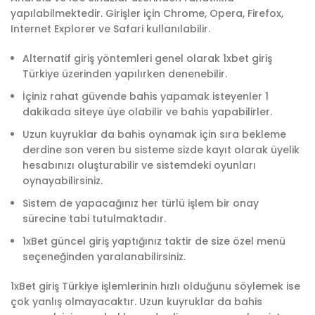
yapılabilmektedir. Girişler için Chrome, Opera, Firefox,
Internet Explorer ve Safari kullanılabilir.
Alternatif giriş yöntemleri genel olarak 1xbet giriş
Türkiye üzerinden yapılırken denenebilir.
İçiniz rahat güvende bahis yapamak isteyenler 1
dakikada siteye üye olabilir ve bahis yapabilirler.
Uzun kuyruklar da bahis oynamak için sıra bekleme
derdine son veren bu sisteme sizde kayıt olarak üyelik
hesabınızı oluşturabilir ve sistemdeki oyunları
oynayabilirsiniz.
Sistem de yapacağınız her türlü işlem bir onay
sürecine tabi tutulmaktadır.
1xBet güncel giriş yaptığınız taktir de size özel menü
seçeneğinden yaralanabilirsiniz.
1xBet giriş Türkiye işlemlerinin hızlı olduğunu söylemek ise
çok yanlış olmayacaktır. Uzun kuyruklar da bahis