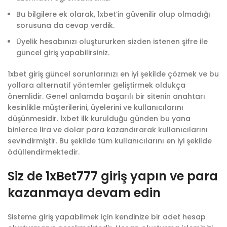
Bu bilgilere ek olarak, 1xbet’in güvenilir olup olmadığı
sorusuna da cevap verdik.
Üyelik hesabınızı oluştururken sizden istenen şifre ile
güncel giriş yapabilirsiniz.
1xbet giriş güncel sorunlarınızı en iyi şekilde çözmek ve bu
yollara alternatif yöntemler geliştirmek oldukça
önemlidir. Genel anlamda başarılı bir sitenin anahtarı
kesinlikle müşterilerini, üyelerini ve kullanıcılarını
düşünmesidir. 1xbet ilk kurulduğu günden bu yana
binlerce lira ve dolar para kazandırarak kullanıcılarını
sevindirmiştir. Bu şekilde tüm kullanıcılarını en iyi şekilde
ödüllendirmektedir.
Siz de 1xBet777 giriş yapın ve para
kazanmaya devam edin
Sisteme giriş yapabilmek için kendinize bir adet hesap