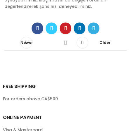
oynayabilirsiniz. Maç sırasın da değişen oranları
değerlendirerek şansınızı deneyebilirsiniz.
Newer
Older
FREE SHIPPING
For orders above CA$500
ONLINE PAYMENT
Visa & Mastercard