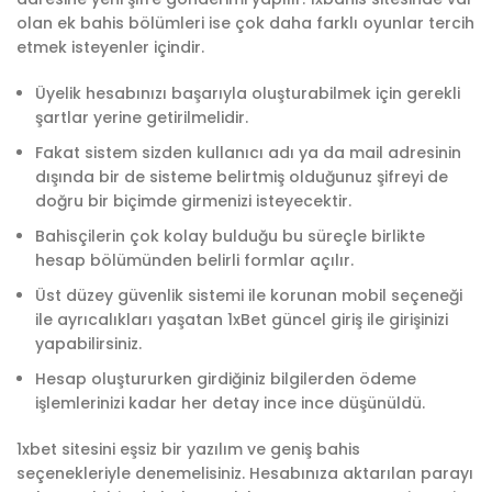
olan ek bahis bölümleri ise çok daha farklı oyunlar tercih
etmek isteyenler içindir.
Üyelik hesabınızı başarıyla oluşturabilmek için gerekli
şartlar yerine getirilmelidir.
Fakat sistem sizden kullanıcı adı ya da mail adresinin
dışında bir de sisteme belirtmiş olduğunuz şifreyi de
doğru bir biçimde girmenizi isteyecektir.
Bahisçilerin çok kolay bulduğu bu süreçle birlikte
hesap bölümünden belirli formlar açılır.
Üst düzey güvenlik sistemi ile korunan mobil seçeneği
ile ayrıcalıkları yaşatan 1xBet güncel giriş ile girişinizi
yapabilirsiniz.
Hesap oluştururken girdiğiniz bilgilerden ödeme
işlemlerinizi kadar her detay ince ince düşünüldü.
1xbet sitesini eşsiz bir yazılım ve geniş bahis
seçenekleriyle denemelisiniz. Hesabınıza aktarılan parayı