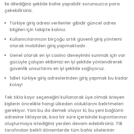
ile dilediğiniz şekilde bahis yapabilir sorunsuzca para
çekebilirsiniz.
Türkiye giriş adresi verilenler gibidir güncel adres
bilgileri için takipte kalınız.
Kullanıcılarımızın birçoğu artık güvenli giriş yöntemi
olarak mobilden giriş yapmaktadır.
Genel olarak en iyi casino deneyimini sunmak için var
gücüyle çalışan ekibimizi en iyi şekilde yönlendirerek
güvenlik unsurlarını en iyi şekilde sağlıyoruz.
1xBet türkiye giriş adreslerinden giriş yapmak bu kadar
kolay!
Tek tıkla kayır seçeneğini kullanarak üye olmak isteyen
kişilerin öncelikle hangi ülkeden olduklarını belirtmeleri
gerekiyor. Yani bu da demek oluyor ki, bu yeni bağlantı
adresine tıklayarak, kısa bir süre içerisinde kuponlarınızı
oluşturmaya istediğiniz yerden devam edebilirsiniz. TİB
tarafından belirli dönemlerde tüm bahis sitelerinin