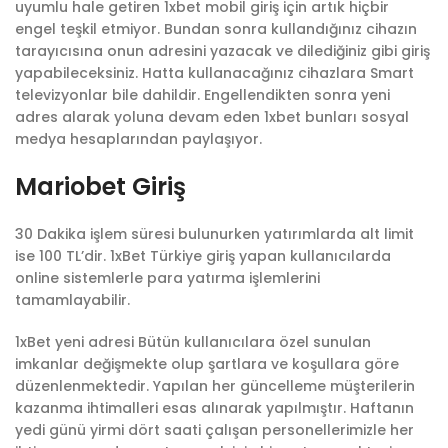
uyumlu hale getiren 1xbet mobil giriş için artık hiçbir
engel teşkil etmiyor. Bundan sonra kullandığınız cihazın
tarayıcısına onun adresini yazacak ve dilediğiniz gibi giriş
yapabileceksiniz. Hatta kullanacağınız cihazlara Smart
televizyonlar bile dahildir. Engellendikten sonra yeni
adres alarak yoluna devam eden 1xbet bunları sosyal
medya hesaplarından paylaşıyor.
Mariobet Giriş
30 Dakika işlem süresi bulunurken yatırımlarda alt limit
ise 100 TL’dir. 1xBet Türkiye giriş yapan kullanıcılarda
online sistemlerle para yatırma işlemlerini
tamamlayabilir.
1xBet yeni adresi Bütün kullanıcılara özel sunulan
imkanlar değişmekte olup şartlara ve koşullara göre
düzenlenmektedir. Yapılan her güncelleme müşterilerin
kazanma ihtimalleri esas alınarak yapılmıştır. Haftanın
yedi günü yirmi dört saati çalışan personellerimizle her