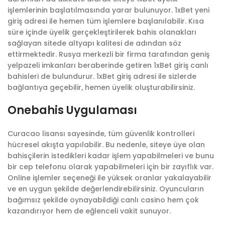
işlemlerinin başlatılmasında yarar bulunuyor. 1xBet yeni
giriş adresi ile hemen tüm işlemlere başlanılabilir. Kısa
süre içinde üyelik gerçekleştirilerek bahis olanakları
sağlayan sitede altyapı kalitesi de adından söz
ettirmektedir. Rusya merkezli bir firma tarafından geniş
yelpazeli imkanları beraberinde getiren 1xBet giriş canlı
bahisleri de bulundurur. 1xBet giriş adresi ile sizlerde
bağlantıya geçebilir, hemen üyelik oluşturabilirsiniz.
Onebahis Uygulaması
Curacao lisansı sayesinde, tüm güvenlik kontrolleri
hücresel akışta yapılabilir. Bu nedenle, siteye üye olan
bahisçilerin istedikleri kadar işlem yapabilmeleri ve bunu
bir cep telefonu olarak yapabilmeleri için bir zayıflık var.
Online işlemler seçeneği ile yüksek oranlar yakalayabilir
ve en uygun şekilde değerlendirebilirsiniz. Oyuncuların
bağımsız şekilde oynayabildiği canlı casino hem çok
kazandırıyor hem de eğlenceli vakit sunuyor.