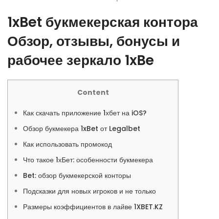
1xBet букмекерская контора
Обзор, отзывы, бонусы и
рабочее зеркало 1xBe
Content
Как скачать приложение 1хбет на iOS?
Обзор букмекера 1xBet от Legalbet
Как использовать промокод
Что такое 1хБет: особенности букмекера
Bet: обзор букмекерской конторы
Подсказки для новых игроков и не только
Размеры коэффициентов в лайве 1XBET.KZ