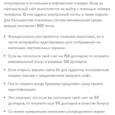
популярным и остальным в алфавитном порядке. Вход на
официальный сайт выполняется на выбор с помощью номера
телефона, ID или адреса электронной почты, а также пароля.
Для большинства платежных систем минимальная сумма
вывода составляет 800 тенге.
Функционально они являются полными аналогами, но в
части интерфейса адаптированы для отображения на
маленьких вертикальных экранах.
Если вы пополните свой счет на 150 долларов, то получите
максимальный бонус в размере 100 долларов.
Если открыть версию сайта БК для гаджетов, пользователю
покажут баннер с предложением загрузить софт.
После первого входа букмекер предложит сразу пройти
идентификацию.
Это означает, что если вы пополните свой счет на 50
долларов, то получите еще 50 долларов в качестве бонуса.
Со всеми привычными нюансами распределения маржи