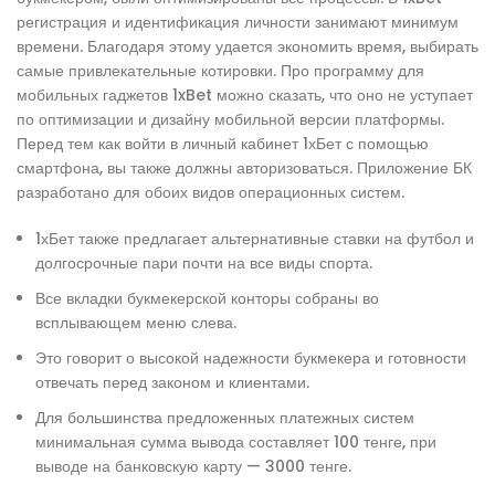
регистрация и идентификация личности занимают минимум
времени. Благодаря этому удается экономить время, выбирать
самые привлекательные котировки. Про программу для
мобильных гаджетов 1xBet можно сказать, что оно не уступает
по оптимизации и дизайну мобильной версии платформы.
Перед тем как войти в личный кабинет 1хБет с помощью
смартфона, вы также должны авторизоваться. Приложение БК
разработано для обоих видов операционных систем.
1хБет также предлагает альтернативные ставки на футбол и
долгосрочные пари почти на все виды спорта.
Все вкладки букмекерской конторы собраны во
всплывающем меню слева.
Это говорит о высокой надежности букмекера и готовности
отвечать перед законом и клиентами.
Для большинства предложенных платежных систем
минимальная сумма вывода составляет 100 тенге, при
выводе на банковскую карту — 3000 тенге.