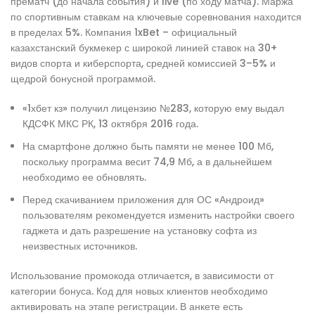
прематч (до начала события) и live (по ходу матча). Маржа
по спортивным ставкам на ключевые соревнования находится
в пределах 5%. Компания 1xBet – официальный
казахстанский букмекер с широкой линией ставок на 30+
видов спорта и киберспорта, средней комиссией 3–5% и
щедрой бонусной программой.
«1хбет кз» получил лицензию №283, которую ему выдал
КДСФК МКС РК, 13 октября 2016 года.
На смартфоне должно быть памяти не менее 100 Мб,
поскольку программа весит 74,9 Мб, а в дальнейшем
необходимо ее обновлять.
Перед скачиванием приложения для ОС «Андроид»
пользователям рекомендуется изменить настройки своего
гаджета и дать разрешение на установку софта из
неизвестных источников.
Использование промокода отличается, в зависимости от
категории бонуса. Код для новых клиентов необходимо
активировать на этапе регистрации. В анкете есть