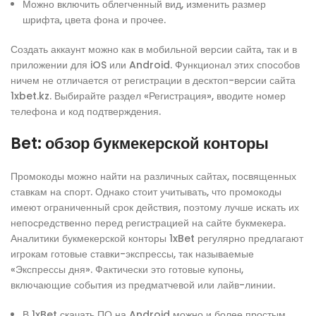
Можно включить облегченный вид, изменить размер
шрифта, цвета фона и прочее.
Создать аккаунт можно как в мобильной версии сайта, так и в
приложении для iOS или Android. Функционал этих способов
ничем не отличается от регистрации в десктоп-версии сайта
1xbet.kz. Выбирайте раздел «Регистрация», вводите номер
телефона и код подтверждения.
Bet: обзор букмекерской конторы
Промокоды можно найти на различных сайтах, посвященных
ставкам на спорт. Однако стоит учитывать, что промокоды
имеют ограниченный срок действия, поэтому лучше искать их
непосредственно перед регистрацией на сайте букмекера.
Аналитики букмекерской конторы 1xBet регулярно предлагают
игрокам готовые ставки-экспрессы, так называемые
«Экспрессы дня». Фактически это готовые купоны,
включающие события из предматчевой или лайв-линии.
В 1xBet скачать ПО на Android можно и более простым