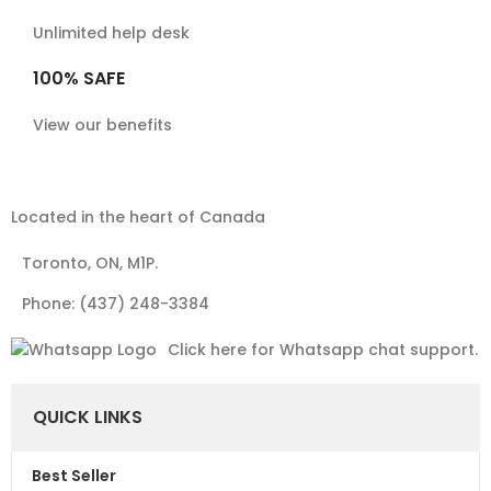
Unlimited help desk
100% SAFE
View our benefits
Located in the heart of Canada
Toronto, ON, M1P.
Phone: (437) 248-3384
Click here for Whatsapp chat support.
QUICK LINKS
Best Seller