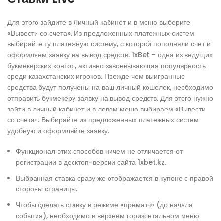
Для этого зайдите в Личный кабинет и в меню выберите
«Вывести со счета». Из предложенных платежных систем
выбирайте ту платежную систему, с которой пополняли счет и
оформляем заявку на вывод средств. 1xBet – одна из ведущих
букмекерских контор, активно завоевывающая популярность
среди казахстанских игроков. Прежде чем выигранные
средства будут получены на ваш личный кошелек, необходимо
отправить букмекеру заявку на вывод средств. Для этого нужно
зайти в личный кабинет и в левом меню выбираем «Вывести
со счета». Выбирайте из предложенных платежных систем
удобную и оформляйте заявку.
Функционал этих способов ничем не отличается от
регистрации в десктоп-версии сайта 1xbet.kz.
Выбранная ставка сразу же отображается в купоне с правой
стороны страницы.
Чтобы сделать ставку в режиме «прематч» (до начала
события), необходимо в верхнем горизонтальном меню