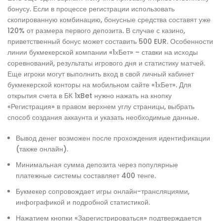
бонусу. Если в процессе регистрации использовать
скопированную комбинацию, бонусные средства составят уже
120% от размера первого депозита. В случае с казино,
приветственный бонус может составить 500 EUR. Особенности
линии букмекерской компании «1хБет» – ставки на исходы
соревнований, результаты игрового дня и статистику матчей.
Еще игроки могут выполнить вход в свой личный кабинет
букмекерской конторы на мобильном сайте «1хБет». Для
открытия счета в БК 1xBet нужно нажать на кнопку
«Регистрация» в правом верхнем углу страницы, выбрать
способ создания аккаунта и указать необходимые данные.
Вывод денег возможен после прохождения идентификации
(также онлайн).
Минимальная сумма депозита через популярные
платежные системы составляет 400 тенге.
Букмекер сопровождает игры онлайн-трансляциями,
инфографикой и подробной статистикой.
Нажатием кнопки «Зарегистрироваться» подтверждается