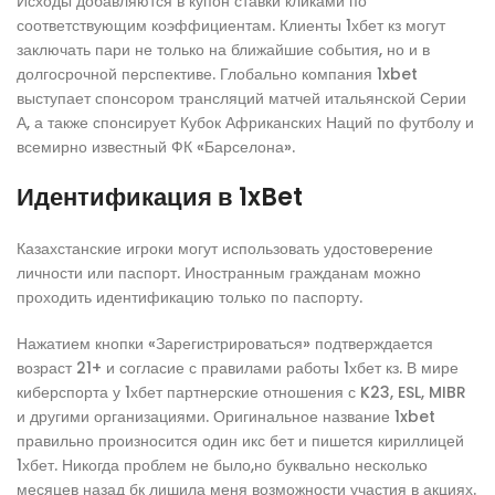
Исходы добавляются в купон ставки кликами по
соответствующим коэффициентам. Клиенты 1хбет кз могут
заключать пари не только на ближайшие события, но и в
долгосрочной перспективе. Глобально компания 1xbet
выступает спонсором трансляций матчей итальянской Серии
А, а также спонсирует Кубок Африканских Наций по футболу и
всемирно известный ФК «Барселона».
Идентификация в 1xBet
Казахстанские игроки могут использовать удостоверение
личности или паспорт. Иностранным гражданам можно
проходить идентификацию только по паспорту.
Нажатием кнопки «Зарегистрироваться» подтверждается
возраст 21+ и согласие с правилами работы 1хбет кз. В мире
киберспорта у 1хбет партнерские отношения с K23, ESL, MIBR
и другими организациями. Оригинальное название 1xbet
правильно произносится один икс бет и пишется кириллицей
1хбет. Никогда проблем не было,но буквально несколько
месяцев назад бк лишила меня возможности участия в акциях.