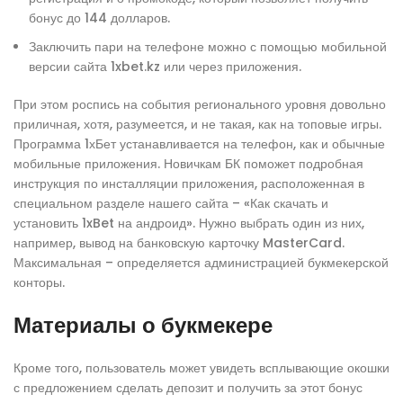
бонус до 144 долларов.
Заключить пари на телефоне можно с помощью мобильной
версии сайта 1xbet.kz или через приложения.
При этом роспись на события регионального уровня довольно
приличная, хотя, разумеется, и не такая, как на топовые игры.
Программа 1хБет устанавливается на телефон, как и обычные
мобильные приложения. Новичкам БК поможет подробная
инструкция по инсталляции приложения, расположенная в
специальном разделе нашего сайта – «Как скачать и
установить 1xBet на андроид». Нужно выбрать один из них,
например, вывод на банковскую карточку MasterCard.
Максимальная – определяется администрацией букмекерской
конторы.
Материалы о букмекере
Кроме того, пользователь может увидеть всплывающие окошки
с предложением сделать депозит и получить за этот бонус