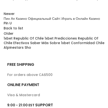
Newer
Пин Ап Казино Официальный Сайт: Играть в Онлайн Казино
Pin U
Back to list
Older
1xbet Republic Of Chile 1xbet Predicciones Republic Of
Chile Efectivos Saber Más Sobre 1xbet Conformidad Chile
Alpinestars Sho
FREE SHIPPING
For orders above CA$500
ONLINE PAYMENT
Visa & Mastercard
SUPPORT
9:00 - 21:00 EST