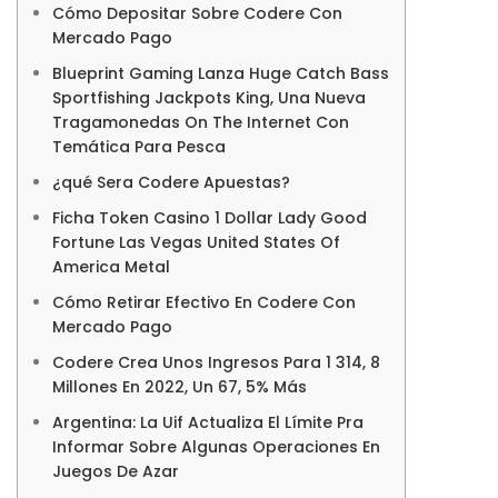
Cómo Depositar Sobre Codere Con
Mercado Pago
Blueprint Gaming Lanza Huge Catch Bass
Sportfishing Jackpots King, Una Nueva
Tragamonedas On The Internet Con
Temática Para Pesca
¿qué Sera Codere Apuestas?
Ficha Token Casino 1 Dollar Lady Good
Fortune Las Vegas United States Of
America Metal
Cómo Retirar Efectivo En Codere Con
Mercado Pago
Codere Crea Unos Ingresos Para 1 314, 8
Millones En 2022, Un 67, 5% Más
Argentina: La Uif Actualiza El Límite Pra
Informar Sobre Algunas Operaciones En
Juegos De Azar