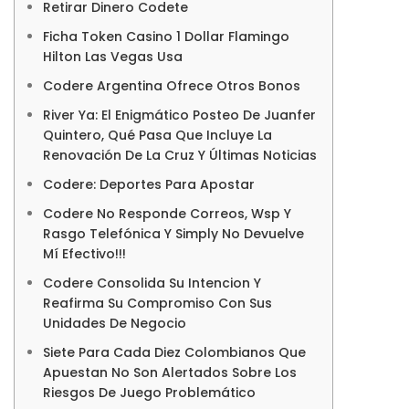
Retirar Dinero Codete
Ficha Token Casino 1 Dollar Flamingo
Hilton Las Vegas Usa
Codere Argentina Ofrece Otros Bonos
River Ya: El Enigmático Posteo De Juanfer
Quintero, Qué Pasa Que Incluye La
Renovación De La Cruz Y Últimas Noticias
Codere: Deportes Para Apostar
Codere No Responde Correos, Wsp Y
Rasgo Telefónica Y Simply No Devuelve
Mí Efectivo!!!
Codere Consolida Su Intencion Y
Reafirma Su Compromiso Con Sus
Unidades De Negocio
Siete Para Cada Diez Colombianos Que
Apuestan No Son Alertados Sobre Los
Riesgos De Juego Problemático