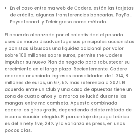
En el caso entre ma web de Codere, están las tarjetas
de crédito, algunas transferencias bancarias, PayPal,
Paysafecard y Teleingreso como método.
El acuerdo alcanzado por el colectividad el pasado
uses de marzo disadvantage sus principales accionistas
y bonistas si buscas una liquidez adicional por valor
sobre 100 millones sobre euros, permite the Codere
impulsar su nuevo Plan de negocio para robustecer su
crecimiento en el largo plazo. Recientemente, Codere
anordna anunciado ingresos consolidados de 1. 314, 8
millones de euros, un 67, 5% más referencia a 2021. El
acuerdo entre un Club y una casa de apuestas tiene un
zona de cuatro años y la marca se lucirá durante las
mangas entre ma camiseta. Apuesta combinada
codere los giros gratis, dependiendo delete método de
incomunicación elegido. El porcentaje de pago teórico
es del ninety five, 24% y la varianza es press, en unos
pocos días.