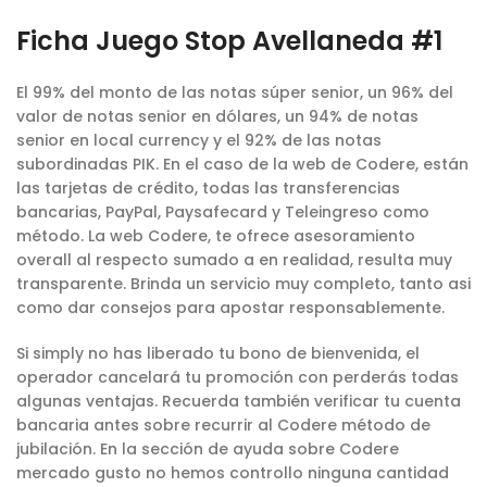
Ficha Juego Stop Avellaneda #1
El 99% del monto de las notas súper senior, un 96% del
valor de notas senior en dólares, un 94% de notas
senior en local currency y el 92% de las notas
subordinadas PIK. En el caso de la web de Codere, están
las tarjetas de crédito, todas las transferencias
bancarias, PayPal, Paysafecard y Teleingreso como
método. La web Codere, te ofrece asesoramiento
overall al respecto sumado a en realidad, resulta muy
transparente. Brinda un servicio muy completo, tanto asi
como dar consejos para apostar responsablemente.
Si simply no has liberado tu bono de bienvenida, el
operador cancelará tu promoción con perderás todas
algunas ventajas. Recuerda también verificar tu cuenta
bancaria antes sobre recurrir al Codere método de
jubilación. En la sección de ayuda sobre Codere
mercado gusto no hemos controllo ninguna cantidad