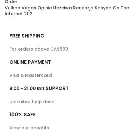
Older
Vulkan Vegas Opinie Uczciwa Recenzja Kasyna On The
Internet 202
FREE SHIPPING
For orders above CA$500
ONLINE PAYMENT
Visa & Mastercard
SUPPORT
9:00 - 21:00 EST
Unlimited help desk
100% SAFE
View our benefits