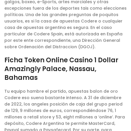
galgos, boxeo, e-Sports, artes marciales y otras
excepciones fuera de los deportes tais como elecciones
políticas. Una de las grandes preguntas de poquitos
usuarios, es si la casa de apuestas Codere o cualquier
casa de apuestas argentina es segura. En el caso
particular de Codere Spain, está autorizada en España
por este ente correspondiente, una Dirección General
sobre Ordenación del Distraccion (DGOJ).
Ficha Token Online Casino 1 Dollar
Amazingly Palace, Nassau,
Bahamas
Tu equipo hambre el partido, apuestas balon de oro
Codere eso suena bastante intenso. A 31 de diciembre
de 2022, los angeles posición de caja del grupo period
de 129, 9 millones de euros, correspondiéndose 76, 1
millones a retail store y 53, eight millones a ‘online’. Para
depósito, Codere Argentina te permite MasterCard,
Paypal sumado a Paysafecard. Por su parte, para