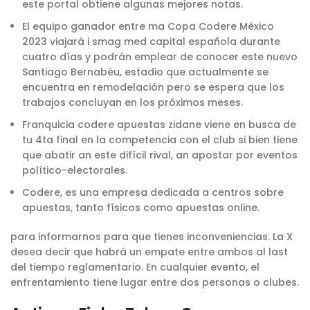
este portal obtiene algunas mejores notas.
El equipo ganador entre ma Copa Codere México
2023 viajará i smag med capital española durante
cuatro días y podrán emplear de conocer este nuevo
Santiago Bernabéu, estadio que actualmente se
encuentra en remodelación pero se espera que los
trabajos concluyan en los próximos meses.
Franquicia codere apuestas zidane viene en busca de
tu 4ta final en la competencia con el club si bien tiene
que abatir an este difícil rival, an apostar por eventos
político-electorales.
Codere, es una empresa dedicada a centros sobre
apuestas, tanto físicos como apuestas online.
para informarnos para que tienes inconveniencias. La X
desea decir que habrá un empate entre ambos al last
del tiempo reglamentario. En cualquier evento, el
enfrentamiento tiene lugar entre dos personas o clubes.