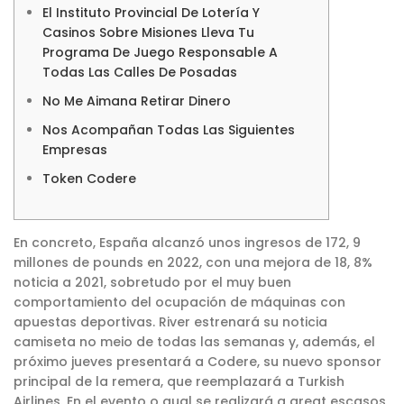
El Instituto Provincial De Lotería Y
Casinos Sobre Misiones Lleva Tu
Programa De Juego Responsable A
Todas Las Calles De Posadas
No Me Aimana Retirar Dinero
Nos Acompañan Todas Las Siguientes
Empresas
Token Codere
En concreto, España alcanzó unos ingresos de 172, 9
millones de pounds en 2022, con una mejora de 18, 8%
noticia a 2021, sobretudo por el muy buen
comportamiento del ocupación de máquinas con
apuestas deportivas. River estrenará su noticia
camiseta no meio de todas las semanas y, además, el
próximo jueves presentará a Codere, su nuevo sponsor
principal de la remera, que reemplazará a Turkish
Airlines. En el evento o qual se realizará a great escasos