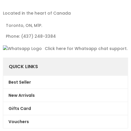
Located in the heart of Canada
Toronto, ON, M1P.
Phone: (437) 248-3384
Click here for Whatsapp chat support.
QUICK LINKS
Best Seller
New Arrivals
Gifts Card
Vouchers