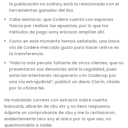
la publicación no solitary está la relacionada con el
herramientas ganador del liza.
Cabe destacar, que Codere cuenta con espacios
físicos par realizar las apuestas, por lo que los
métodos de pago sony ericsson amplían allí.
Como en este momento hemos señalado, una única
vía de Codere mercado gusto para hacer retiros es
la transferencia.
“Habría más peculio faltante de otros clientes, que no
presentaron sus denuncias ante la Legalidad, pues
estarían intentando recuperarlo con Codecop por
una vía extrajudicial”, publicó un diario Clarín, citado
por la oficina NA.
He mandado correos con extracto sobre cuenta
bancaria, albarán de cbu etc y no llevo respuesta.
Adjunte un comprobante de cbu y me lo rechazaron,
evidentemente zero soy el único por lo que veo, no
questionnable a nadie.