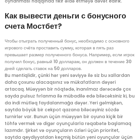
oynanması haqqında fikir əldə etməyə dəvət edirik.
Как вывести деньги с бонусного
счета Мостбет?
Чтобы отыграть полученный бонус, необходимо с основного
игрового счёта проставить сумму, которая в пять раз
превышает размер полученного бонуса. Например, если игрок
получил бонус, равный 10 долларам, он должен в течение 30
дней сделать ставок на 50 долларов.
Bu məntiqlidir, çünki hər yeni səviyyə ilə siz bu xallardan
daha çoxunu alacaqsınız və mükafatların dəyəri
artacaq. Müəyyən bir nöqtədə, inanılmaz dərəcədə çox
sayda pulsuz fırlanma ilə mübadilə edə biləcəksiniz ki, bu
da indi mütləq faydalanmağa dəyər. Yeri gəlmişkən,
saytda böyük bir cekpot qazana biləcəyiniz sözdə
turnirlər var. Bunun üçün müəyyən bir oyuna kiçik bir
töhfə vermək və digər oyunçularla rəqabətə başlamaq
lazımdır. Şirkət və oyunçuların özləri üçün prioritet,
saytda qeydiyyatdan keçmiş bütün yeni oyunçular üçün