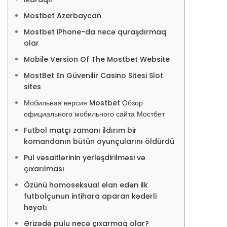
Mostbet Azerbaycan
Mostbet iPhone-da necə quraşdırmaq
olar
Mobile Version Of The Mostbet Website
MostBet En Güvenilir Casino Sitesi Slot
sites
Мобильная версия Mostbet Обзор
официального мобильного сайта Мостбет
Futbol matçı zamanı ildırım bir
komandanın bütün oyunçularını öldürdü
Pul vəsaitlərinin yerləşdirilməsi və
çıxarılması
Özünü homoseksual elan edən ilk
futbolçunun intihara aparan kədərli
həyatı
Ərizədə pulu necə çıxarmaq olar?