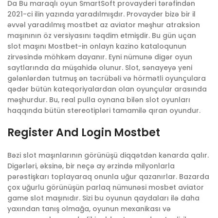
Da Bu maraqlı oyun SmartSoft provayderi tərəfindən
2021-ci ilin yazında yaradılmışdır. Provayder bizə bir il
əvvəl yaradılmış mostbet az aviator məşhur atraksion
maşınının öz versiyasını təqdim etmişdir. Bu gün uçan
slot maşını Mostbet-in onlayn kazino kataloqunun
zirvəsində möhkəm dayanır. Eyni nümunə digər oyun
saytlarında da müşahidə olunur. Slot, sənayeyə yeni
gələnlərdən tutmuş ən təcrübəli və hörmətli oyunçulara
qədər bütün kateqoriyalardan olan oyunçular arasında
məşhurdur. Bu, real pulla oynana bilən slot oyunları
haqqında bütün stereotipləri tamamilə qıran oyundur.
Register And Login Mostbet
Bəzi slot maşınlarının görünüşü diqqətdən kənarda qalır.
Digərləri, əksinə, bir neçə ay ərzində milyonlarla
pərəstişkarı toplayaraq onunla uğur qazanırlar. Bazarda
çox uğurlu görünüşün parlaq nümunəsi mosbet aviator
game slot maşınıdır. Sizi bu oyunun qaydaları ilə daha
yaxından tanış olmağa, oyunun mexanikası və