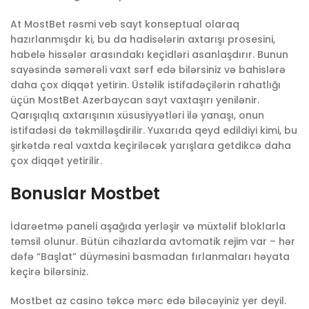
At MostBet rəsmi veb sayt konseptual olaraq
hazırlanmışdır ki, bu da hadisələrin axtarışı prosesini,
habelə hissələr arasındakı keçidləri asanlaşdırır. Bunun
sayəsində səmərəli vaxt sərf edə bilərsiniz və bahislərə
daha çox diqqət yetirin. Üstəlik istifadəçilərin rahatlığı
üçün MostBet Azerbaycan sayt vaxtaşırı yenilənir.
Qarışıqlıq axtarışının xüsusiyyətləri ilə yanaşı, onun
istifadəsi də təkmilləşdirilir. Yuxarıda qeyd edildiyi kimi, bu
şirkətdə real vaxtda keçiriləcək yarışlara getdikcə daha
çox diqqət yetirilir.
Bonuslar Mostbet
İdarəetmə paneli aşağıda yerləşir və müxtəlif bloklarla
təmsil olunur. Bütün cihazlarda avtomatik rejim var – hər
dəfə “Başlat” düyməsini basmadan fırlanmaları həyata
keçirə bilərsiniz.
Mostbet az casino təkcə mərc edə biləcəyiniz yer deyil.