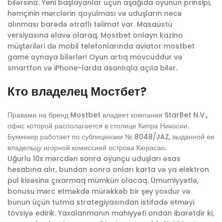
bilərsiniz. Yeni başlayanlar üçün aşağıda oyunun prinsipi,
həmçinin mərclərin qoyulması və uduşların necə
alınması barədə ətraflı təlimat var. Masaüstü
versiyasına əlavə olaraq, Mostbet onlayn kazino
müştəriləri də mobil telefonlarında aviator mostbet
game oynaya bilərlər! Oyun artıq mövcuddur və
smartfon və iPhone-larda asanlıqla açıla bilər.
Кто владелец Мостбет?
Правами на бренд Mostbet владеет компания StarBet N.V.,
офис которой располагается в столице Кипра Никосии.
Букмекер работает по сублицензии № 8048/JAZ, выданной ее
владельцу игорной комиссией острова Кюрасао.
Uğurlu 10x mərcdən sonra oyunçu uduşları əsas
hesabına alır, bundan sonra onları karta və ya elektron
pul kisəsinə çıxarmaq mümkün olacaq. Ümumiyyətlə,
bonusu mərc etməkdə mürəkkəb bir şey yoxdur və
bunun üçün tutma strategiyasından istifadə etməyi
tövsiyə edirik. Yaxalanmanın mahiyyəti ondan ibarətdir ki,