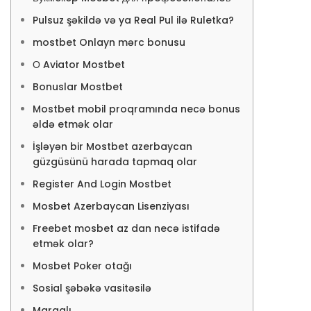
Pulsuz şəkildə və ya Real Pul ilə Ruletka?
mostbet Onlayn mərc bonusu
О Aviator Mostbet
Bonuslar Mostbet
Mostbet mobil proqramında necə bonus
əldə etmək olar
İşləyən bir Mostbet azerbaycan
güzgüsünü harada tapmaq olar
Register And Login Mostbet
Mosbet Azerbaycan Lisenziyası
Freebet mosbet az dan necə istifadə
etmək olar?
Mosbet Poker otağı
Sosial şəbəkə vasitəsilə
Maraqlı