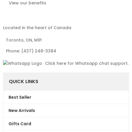
View our benefits
Located in the heart of Canada
Toronto, ON, M1P.
Phone: (437) 248-3384
Click here for Whatsapp chat support.
QUICK LINKS
Best Seller
New Arrivals
Gifts Card