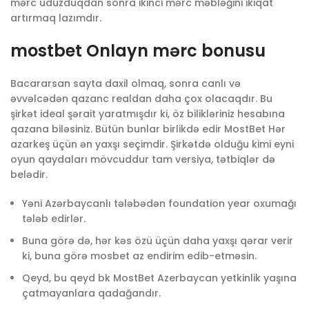
mərc uduzduqdan sonra ikinci mərc məbləğini ikiqat
artırmaq lazımdır.
mostbet Onlayn mərc bonusu
Bacararsan sayta daxil olmaq, sonra canlı və
əvvəlcədən qazanc realdan daha çox olacaqdır. Bu
şirkət ideal şərait yaratmışdır ki, öz bilikləriniz hesabına
qazana biləsiniz. Bütün bunlar birlikdə edir MostBet Hər
azarkeş üçün ən yaxşı seçimdir. Şirkətdə olduğu kimi eyni
oyun qaydaları mövcuddur tam versiya, tətbiqlər də
belədir.
Yəni Azərbaycanlı tələbədən foundation year oxumağı
tələb edirlər.
Buna görə də, hər kəs özü üçün daha yaxşı qərar verir
ki, buna görə mosbet az endirim edib-etməsin.
Qeyd, bu qeyd bk MostBet Azerbaycan yetkinlik yaşına
çatmayanlara qadağandır.